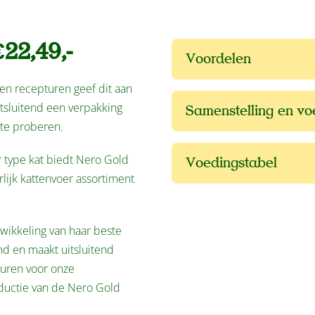
22,49,-
Voordelen
sen recepturen geef dit aan
tsluitend een verpakking
Samenstelling en v
te proberen.
er type kat biedt Nero Gold
Voedingstabel
rlijk kattenvoer assortiment
twikkeling van haar beste
d en maakt uitsluitend
turen voor onze
ductie van de Nero Gold