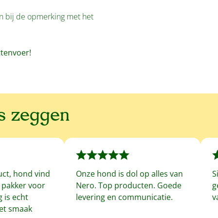
en bij de opmerking met het
ttenvoer!
ns zeggen
uct, hond vind
Onze hond is dol op alles van
S
f pakker voor
Nero. Top producten. Goede
g
 is echt
levering en communicatie.
v
met smaak