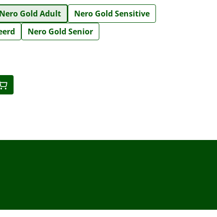
Nero Gold Adult
Nero Gold Sensitive
eerd
Nero Gold Senior
eid: Voer de gewenste hoeveelheid in o