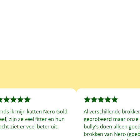
inds ik mijn katten Nero Gold
Al verschillende brokke
eef, zijn ze veel fitter en hun
geprobeerd maar onze 
acht ziet er veel beter uit.
bully's doen alleen goe
brokken van Nero (goe