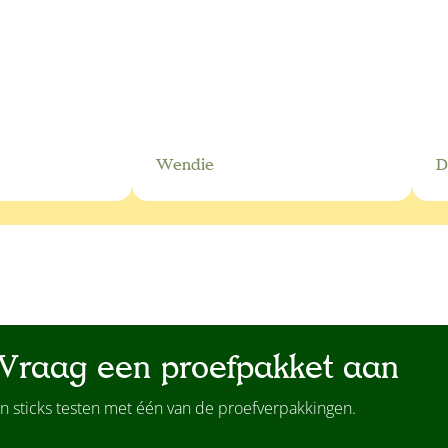
Wendie
D
Vraag een proefpakket aan
n sticks testen met één van de proefverpakkingen.