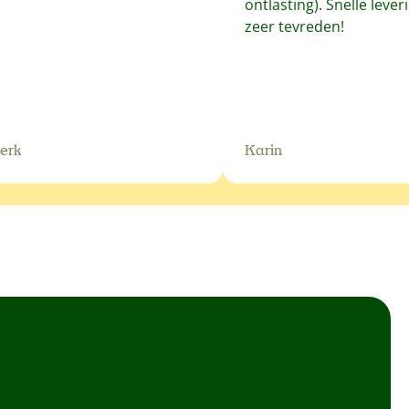
ontlasting). Snelle leveri
zeer tevreden!
erk
Karin