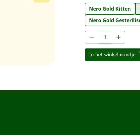
Nero Gold Kitten
Nero Gold Gesterilis
Producthoeveelh
In het winkelmandje