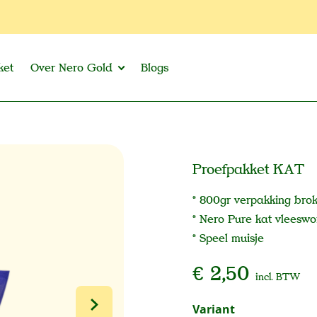
ket
Over Nero Gold
Blogs
Proefpakket KAT
* 800gr verpakking bro
* Nero Pure kat vleesw
* Speel muisje
€ 2,50
incl. BTW
Selecteer
Variant