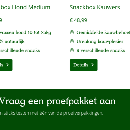
kbox Hond Medium
Snackbox Kauwers
9
€ 48,99
wassen hond 10 tot 25kg
Gemiddelde kauwbehoef
% natuurlijk
Urenlang kauwplezier
erschillende snacks
9 verschillende snacks
ls
Details
Vraag een proefpakket aan
n sticks testen met één van de proefverpakkingen.