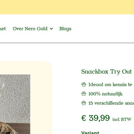
ket
Over Nero Gold
Blogs
Snackbox Try Out
Ideaal om kennis te
100% natuurlijk
15 verschillende sna
€ 39,99
incl. BTW
Selecteer
Variant