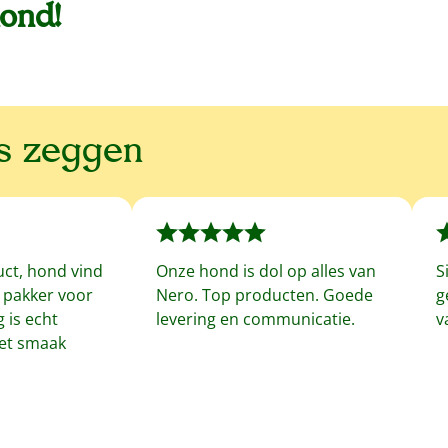
hond!
ns zeggen
uct, hond vind
Onze hond is dol op alles van
S
f pakker voor
Nero. Top producten. Goede
g
 is echt
levering en communicatie.
v
met smaak