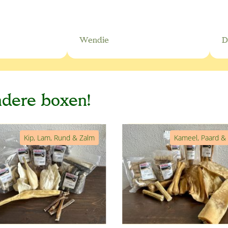
Wendie
D
ndere boxen!
Kip, Lam, Rund & Zalm
Kameel, Paard &