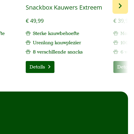
Snackbox Kauwers Extreem
Snackb
€ 49,99
€ 39,99
te
Sterke kauwbehoefte
Mono 
Urenlang kauwplezier
100% 
8 verschillende snacks
6 ver
Details
Details