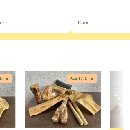
erk
Karin
 Rund
Paard & Rund