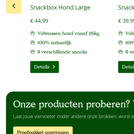
Snackbox Hond Large
Snac
€ 44,99
€ 39,9
Volwassen hond vanaf 25kg
Vol
100% natuurlijk
100
9 verschillende snacks
8 v
Details
Detai
Onze producten proberen? 
Laat jouw viervoeter onder andere onze brokken, worst e
Proefpakket aanvragen