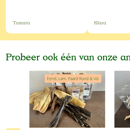
Tamara
Klara
Probeer ook één van onze a
Productgalerij overslaan
Eend, Lam, Paard Rund & Vis