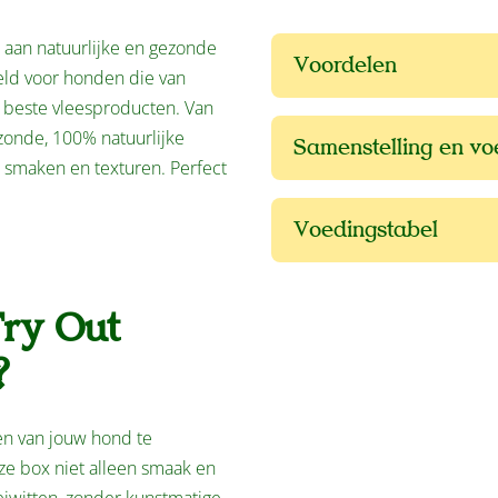
 aan natuurlijke en gezonde
Voordelen
eld voor honden die van
e beste vleesproducten. Van
ezonde, 100% natuurlijke
Samenstelling en v
e smaken en texturen. Perfect
Voedingstabel
ry Out
?
en van jouw hond te
e box niet alleen smaak en