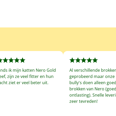
inds ik mijn katten Nero Gold
Al verschillende brokke
eef, zijn ze veel fitter en hun
geprobeerd maar onze 
acht ziet er veel beter uit.
bully's doen alleen goe
brokken van Nero (goe
ontlasting). Snelle leveri
zeer tevreden!