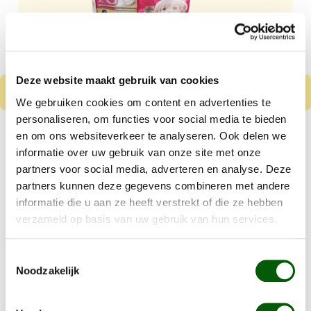
Deze website maakt gebruik van cookies
We gebruiken cookies om content en advertenties te
personaliseren, om functies voor social media te bieden
Nero Gold Puppy
en om ons websiteverkeer te analyseren. Ook delen we
Kip & Rijst
informatie over uw gebruik van onze site met onze
partners voor social media, adverteren en analyse. Deze
Vanaf
€ 8,99
partners kunnen deze gegevens combineren met andere
informatie die u aan ze heeft verstrekt of die ze hebben
Kleine tot middelgrote puppy's
verzameld op basis van uw gebruik van hun services.
Gluten en tarwe vrij
Toestemmingsselectie
Details
Noodzakelijk