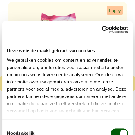
Productgalerij overslaan
Puppy
Deze website maakt gebruik van cookies
We gebruiken cookies om content en advertenties te
personaliseren, om functies voor social media te bieden
en om ons websiteverkeer te analyseren. Ook delen we
informatie over uw gebruik van onze site met onze
partners voor social media, adverteren en analyse. Deze
partners kunnen deze gegevens combineren met andere
Nero Gold Puppy
informatie die u aan ze heeft verstrekt of die ze hebben
Kip & Rijst
verzameld op basis van uw gebruik van hun services.
Vanaf
€ 8,99
Toestemmingsselectie
Noodzakelijk
Kleine tot middelgrote puppy's