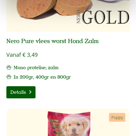
Nero Pure vlees worst Hond Zalm
Vanaf
€ 3,49
Mono proteïne; zalm
In 200gr, 400gr en 800gr
Details
Puppy