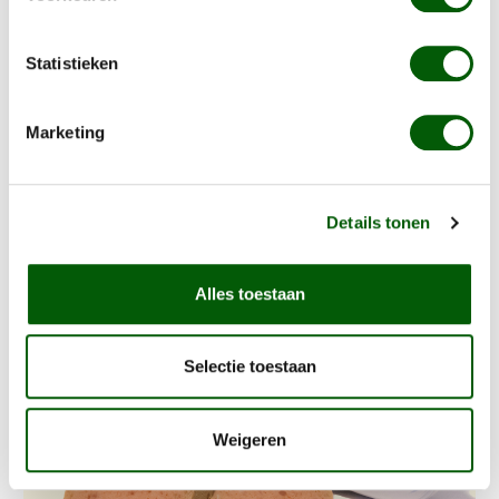
Kip & Zoete aardappel
Vanaf
€ 30,99
Statistieken
Eiwitten; 75% kippenvlees, 25% groenten en fruit
Ondersteunt gezondheid en immuun
Marketing
Ondersteunt vertering, huid en vacht
Details
Details tonen
Alles toestaan
Zalm
Selectie toestaan
Weigeren