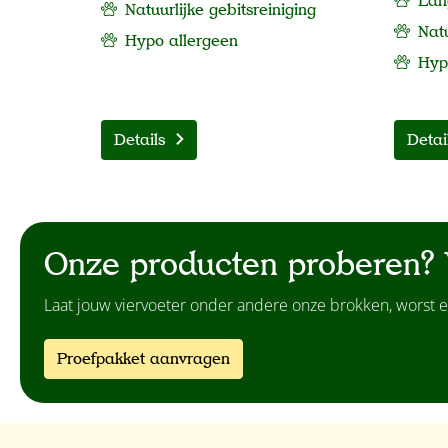
Lan
Natuurlijke gebitsreiniging
Natu
Hypo allergeen
Hy
Details
Detai
Onze producten proberen? 
Laat jouw viervoeter onder andere onze brokken, worst e
Proefpakket aanvragen