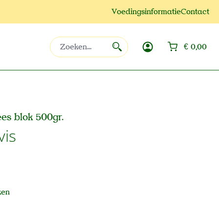
Voedingsinformatie
Contact
Win
€ 0,00
es blok 500gr.
vis
ken