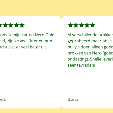
inds ik mijn katten Nero Gold
Al verschillende brokke
eef, zijn ze veel fitter en hun
geprobeerd maar onze 
acht ziet er veel beter uit.
bully's doen alleen goe
brokken van Nero (goe
ontlasting). Snelle leveri
zeer tevreden!
erk
Karin