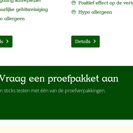
gdurig kauwplezier
Positief effect op de vert
urlijke gebitsreiniging
Hypo allergeen
po
allergeen
ls
Details
Vraag een proefpakket aan
n sticks testen met één van de proefverpakkingen.