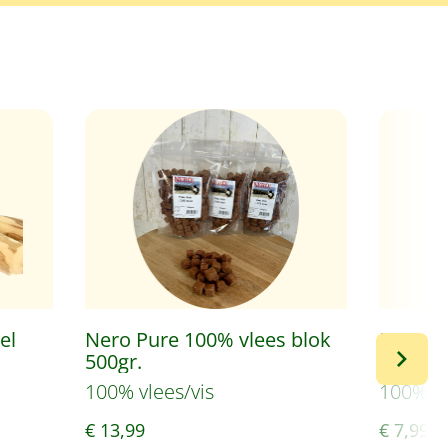
el
Nero Pure 100% vlees blok
Nero P
500gr.
schijve
100% vlees/vis
100% vl
€ 13,99
€ 7,99