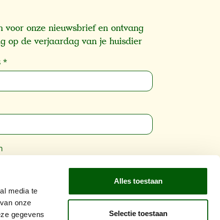
 in voor onze nieuwsbrief en ontvang
g op de verjaardag van je huisdier
s
*
m
Alles toestaan
wordt beschermd door reCAPTCHA en de
al media te
vacybeleid
en
Gebruiksvoorwaarden
zijn
 van onze
Selectie toestaan
ing.
deze gegevens