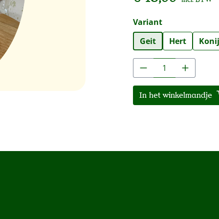
Selecteer
Variant
Geit
Hert
Koni
Producthoeveelh
In het winkelmandje