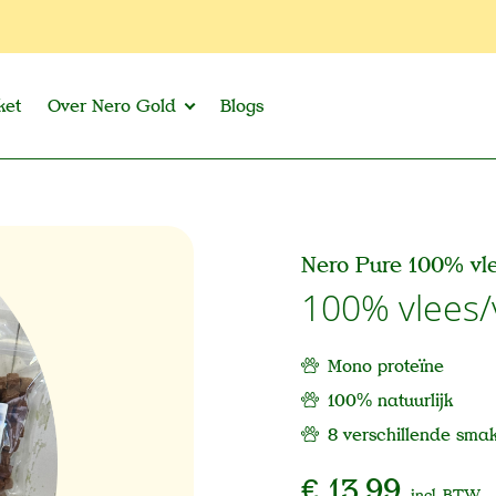
ket
Over Nero Gold
Blogs
Nero Pure 100% vle
100% vlees/
Mono proteïne
100% natuurlijk
8 verschillende sma
€ 13,99
incl. BTW