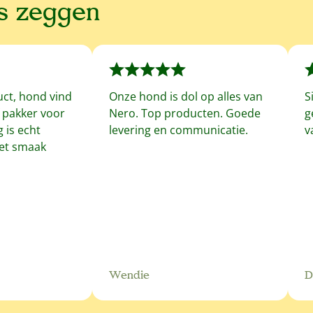
ns zeggen
uct, hond vind
Onze hond is dol op alles van
S
f pakker voor
Nero. Top producten. Goede
g
 is echt
levering en communicatie.
v
met smaak
Wendie
D