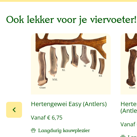
Ook lekker voor je viervoeter!
Productgalerij overslaan
Hertengewei Easy (Antlers)
Herte
(Antle
Vanaf
€ 6,75
Vanaf
Langdurig kauwplezier