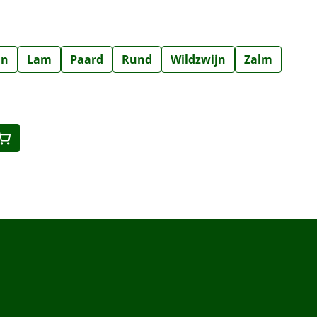
jn
Lam
Paard
Rund
Wildzwijn
Zalm
eid: Voer de gewenste hoeveelheid in o