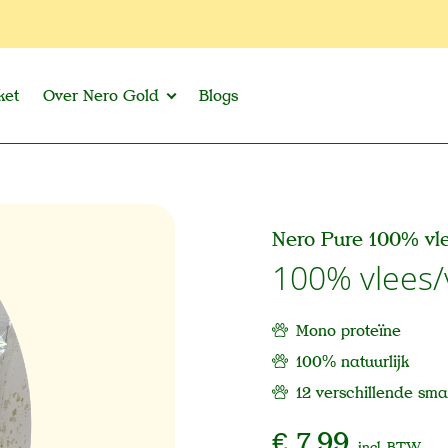
ket
Over Nero Gold
Blogs
Nero Pure 100% vle
100% vlees/
Mono proteïne
100% natuurlijk
12 verschillende sm
€ 7,99
incl. BTW