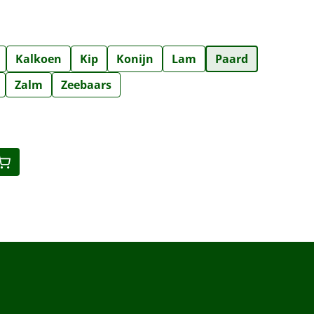
Kalkoen
Kip
Konijn
Lam
Paard
Zalm
Zeebaars
eid: Voer de gewenste hoeveelheid in o