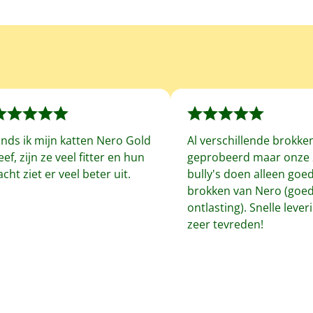
inds ik mijn katten Nero Gold
Al verschillende brokke
eef, zijn ze veel fitter en hun
geprobeerd maar onze 
acht ziet er veel beter uit.
bully's doen alleen goe
brokken van Nero (goe
ontlasting). Snelle leveri
zeer tevreden!