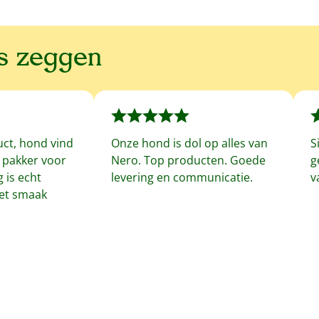
ns zeggen
uct, hond vind
Onze hond is dol op alles van
S
f pakker voor
Nero. Top producten. Goede
g
 is echt
levering en communicatie.
v
met smaak