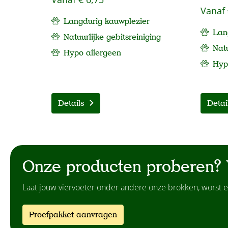
Vanaf
Langdurig kauwplezier
Lan
Natuurlijke gebitsreiniging
Natu
Hypo allergeen
Hy
Details
Detai
Onze producten proberen? 
Laat jouw viervoeter onder andere onze brokken, worst e
Proefpakket aanvragen