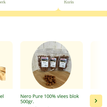
erk
Karin
el
Nero Pure 100% vlees blok
Nero P
500gr.
schijve