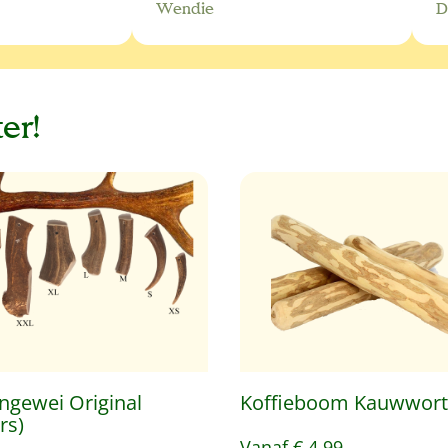
Wendie
D
er!
ngewei Original
Koffieboom Kauwwort
rs)
Vanaf
€ 4,99