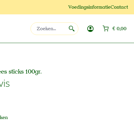
Voedingsinformatie
Contact
Win
€ 0,00
es sticks 100gr.
vis
aken