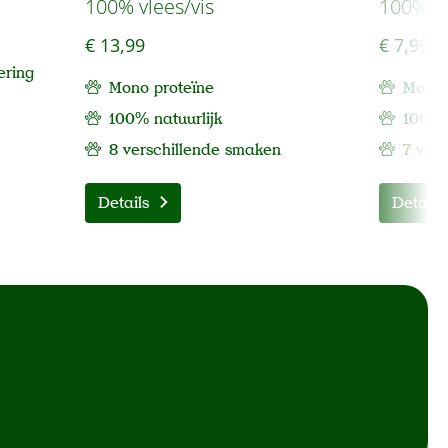
100% vlees/vis
100% vl
€ 13,99
€ 7,99
ering
Mono proteïne
Mono 
100% natuurlijk
100% 
8 verschillende smaken
7 ver
Details
Details