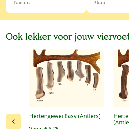
Tamara
Klara
Ook lekker voor jouw viervoet
Productgalerij overslaan
Hertengewei Easy (Antlers)
Herte
(Antle
Vanaf
€ 6,75