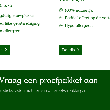
€ 6,75
100% natuurlijk
gdurig kauwplezier
Positief effect op de vert
urlijke gebitsreiniging
Hypo allergeen
po
allergeen
ls
Details
Vraag een proefpakket aan
n sticks testen met één van de proefverpakkingen.