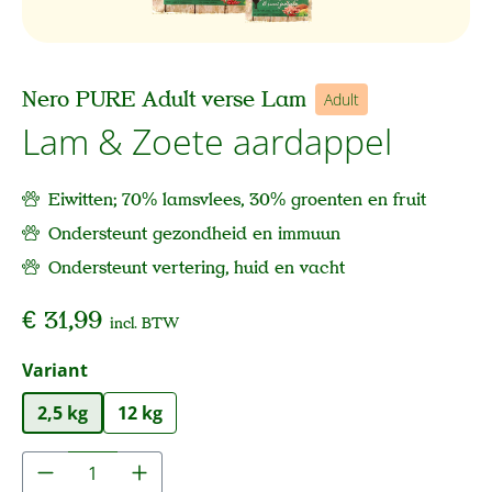
Nero PURE Adult verse Lam
Adult
Lam & Zoete aardappel
Eiwitten; 70% lamsvlees, 30% groenten en fruit
Ondersteunt gezondheid en immuun
Ondersteunt vertering, huid en vacht
€ 31,99
incl. BTW
Selecteer
Variant
2,5 kg
12 kg
Producthoeveelheid: Voer de gewenste hoe