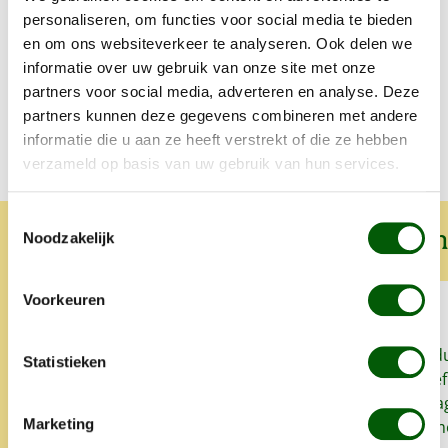
Samenstelling en voedingswaarde
personaliseren, om functies voor social media te bieden
en om ons websiteverkeer te analyseren. Ook delen we
informatie over uw gebruik van onze site met onze
Voedingstabel
partners voor social media, adverteren en analyse. Deze
partners kunnen deze gegevens combineren met andere
informatie die u aan ze heeft verstrekt of die ze hebben
verzameld op basis van uw gebruik van hun services.
Toestemmingsselectie
Wat onze klanten over ons zeggen
Noodzakelijk
Voorkeuren
Sinds we Nero Gold geven aan
Snel, goed prod
Statistieken
onze honden heeft onze
het lekker. Proe
oudste hond zo goed als geen
zo'n klein bedrag
Marketing
last meer van allergieën en
super. Alles is 