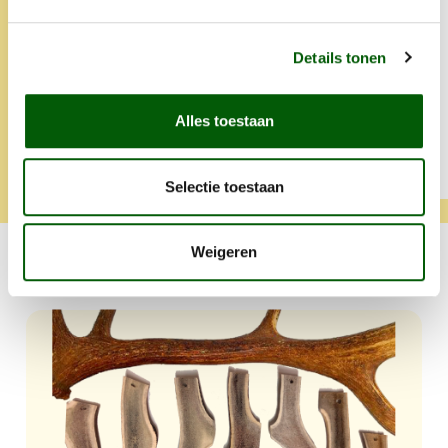
glanst zijn vacht weet mooi.
opgegeten.
Altijd snelle levering en heel
lief iets extra's.
Details tonen
Alles toestaan
Tamara
Klara
Selectie toestaan
Weigeren
Iets lekkers voor jouw hond?
Productgalerij overslaan