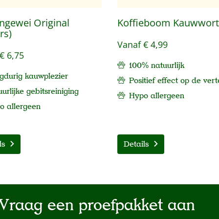
ngewei Original
Koffieboom Kauwwort
rs)
Vanaf
€ 4,99
€ 6,75
100% natuurlijk
gdurig kauwplezier
Positief effect op de vert
urlijke gebitsreiniging
Hypo allergeen
po
allergeen
ls
Details
Vraag een proefpakket aan