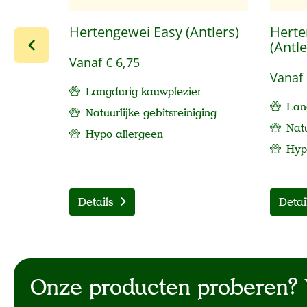
Hertengewei Easy (Antlers)
Herte
(Antle
Vanaf
€ 6,75
Vanaf
Langdurig kauwplezier
Lan
Natuurlijke gebitsreiniging
Natu
Hypo allergeen
Hy
Details
Detai
Onze producten proberen? 