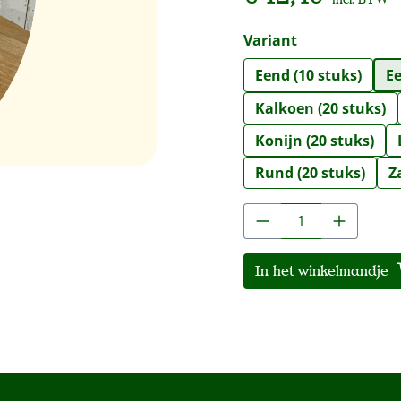
Selecteer
Variant
Eend (10 stuks)
Ee
Kalkoen (20 stuks)
Konijn (20 stuks)
Rund (20 stuks)
Z
Producthoeveelh
In het winkelmandje