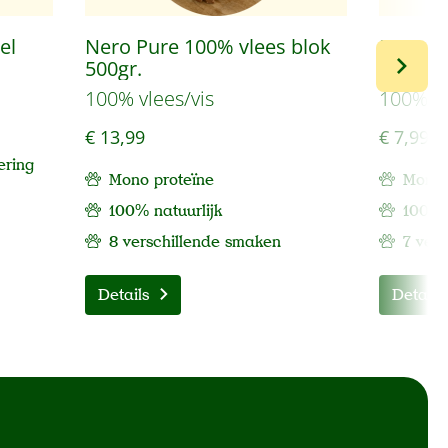
el
Nero Pure 100% vlees blok
Nero P
500gr.
schijve
100% vlees/vis
100% vl
€ 13,99
€ 7,99
ering
Mono proteïne
Mono 
100% natuurlijk
100% 
8 verschillende smaken
7 ver
Details
Details