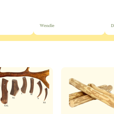
Wendie
D