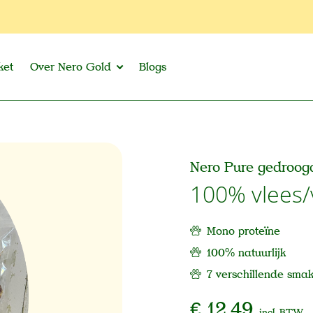
ket
Over Nero Gold
Blogs
Nero Pure gedroogd
100% vlees/
Mono proteïne
100% natuurlijk
7 verschillende sma
€ 12,49
incl. BTW