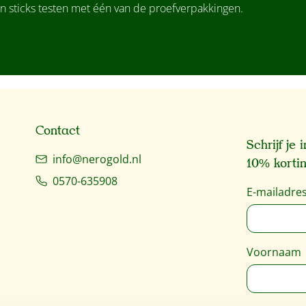
n sticks testen met één van de proefverpakkingen.
Contact
Schrijf je
info@nerogold.nl
10% kortin
0570-635908
E-mailadre
Voornaam