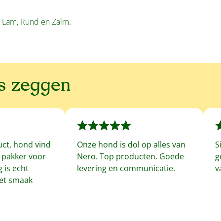
n, Lam, Rund en Zalm.
ns zeggen
uct, hond vind
Onze hond is dol op alles van
S
f pakker voor
Nero. Top producten. Goede
g
 is echt
levering en communicatie.
v
met smaak