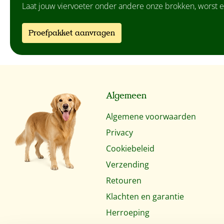
Laat jouw viervoeter onder andere onze brokken, worst e
Proefpakket aanvragen
Algemeen
Algemene voorwaarden
Privacy
Cookiebeleid
Verzending
Retouren
Klachten en garantie
Herroeping