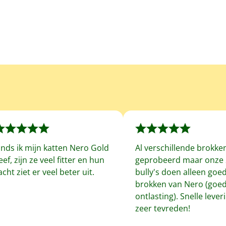
inds ik mijn katten Nero Gold
Al verschillende brokke
eef, zijn ze veel fitter en hun
geprobeerd maar onze 
acht ziet er veel beter uit.
bully's doen alleen goe
brokken van Nero (goe
ontlasting). Snelle leveri
zeer tevreden!