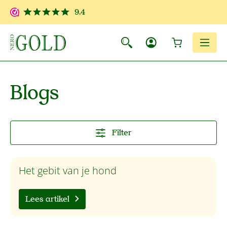
Ga naar de hoofdinhoud
9.4
Winkelwagen
Men
Blogs
Filter
Het gebit van je hond
Lees artikel