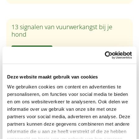
13 signalen van vuurwerkangst bij je
hond
Lees artikel
Deze website maakt gebruik van cookies
10 tips hoe om te gaan met
We gebruiken cookies om content en advertenties te
vuurwerkangst bij honden
personaliseren, om functies voor social media te bieden
en om ons websiteverkeer te analyseren. Ook delen we
informatie over uw gebruik van onze site met onze
Lees artikel
partners voor social media, adverteren en analyse. Deze
partners kunnen deze gegevens combineren met andere
informatie die u aan ze heeft verstrekt of die ze hebben
verzameld op basis van uw gebruik van hun services.